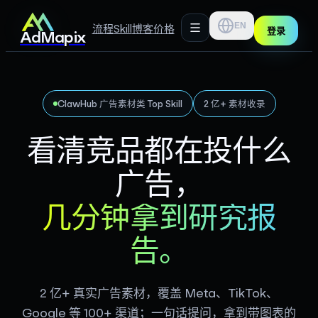
EN
流程
Skill
博客
价格
登录
AdMapix
ClawHub 广告素材类 Top Skill
2 亿+ 素材收录
看清竞品都在投什么
广告，
几分钟拿到研究报
告。
2 亿+ 真实广告素材，覆盖 Meta、TikTok、
Google 等 100+ 渠道；一句话提问，拿到带图表的